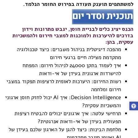
למשתתפים תוענק תעודה בפירוט החומר הנלמד.
הכנס יציג כלים לבניית חוסן, יגבש פתרונות וידון
בדרכים להיערכות ולמוכנות למצבי חירום ולהמשכיות
עסקית, בהן:
מהפכה דיגיטלית בניהול משברים: כיצד טכנולוגיה
מתקדמת מצילה חיים ברגעי חירום
איך לעמוד בתקן 24000 לניהול חירום: המפתח
להישרדות ארגונית בעידן של אי-ודאות
רשות החירום: היערכות לאומית לרציפות תפקוד במצבי
חירום ומלחמה
Decision Intelligence: איך AI יכול לחזק חוסן ארגוני
והמשכיות עסקית?
תרחישי עלטה: איך ארגונים יכולים להבטיח רציפות
תפעולית בעידן של אי-ודאות אנרגטית?
מלחמת הבינות: כיצד להגן על הארגון שלכם בעידן של
AI ואיומי סייבר מתקדמים