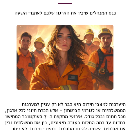
כנס המנהלים שיכין את הארגון שלכם לאתגרי השעה
היערכות למצבי חירום היא כבר לא רק עניין למערכות
הממשלתיות או לגורמי הביטחון – אלא הכרח חיוני לכל ארגון,
מכל תחום ובכל גודל. אירועי מתקפת ה-7 באוקטובר המחישו
בחדות עד כמה התלות בעזרה חיצונית, בין אם ממשלתית ובין
אם אזרחית, עשויה להיות מסוכנת. במצבי חירום, לא ניתן