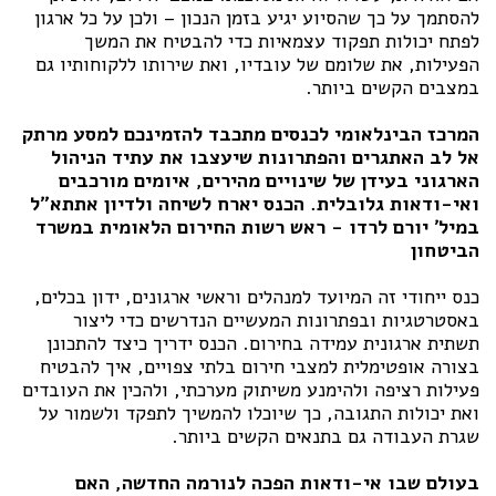
להסתמך על כך שהסיוע יגיע בזמן הנכון – ולכן על כל ארגון
לפתח יכולות תפקוד עצמאיות כדי להבטיח את המשך
הפעילות, את שלומם של עובדיו, ואת שירותו ללקוחותיו גם
במצבים הקשים ביותר.
המרכז הבינלאומי לכנסים מתכבד להזמינכם למסע מרתק
אל לב האתגרים והפתרונות שיעצבו את עתיד הניהול
הארגוני בעידן של שינויים מהירים, איומים מורכבים
ואי-ודאות גלובלית. הכנס יארח לשיחה ולדיון אתתא״ל
במיל׳ יורם לרדו - ראש רשות החירום הלאומית במשרד
הביטחון
כנס ייחודי זה המיועד למנהלים וראשי ארגונים, ידון בכלים,
באסטרטגיות ובפתרונות המעשיים הנדרשים כדי ליצור
תשתית ארגונית עמידה בחירום. הכנס ידריך כיצד להתכונן
בצורה אופטימלית למצבי חירום בלתי צפויים, איך להבטיח
פעילות רציפה ולהימנע משיתוק מערכתי, ולהכין את העובדים
ואת יכולות התגובה, כך שיוכלו להמשיך לתפקד ולשמור על
שגרת העבודה גם בתנאים הקשים ביותר.
בעולם שבו אי-ודאות הפכה לנורמה החדשה, האם